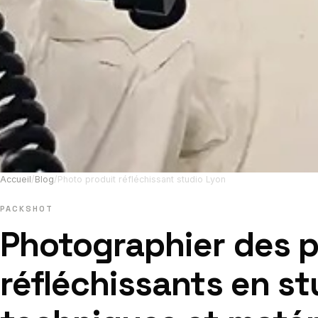
Accueil
/
Blog
/
Photo produit réfléchissant studio Lyon
PACKSHOT
Photographier des p
réfléchissants en st