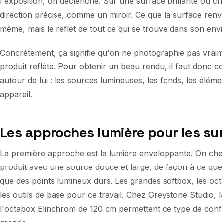
l'exposition, on déclenche. Sur une surface brillante ou c
direction précise, comme un miroir. Ce que la surface renvoi
même, mais le reflet de tout ce qui se trouve dans son en
Concrètement, ça signifie qu'on ne photographie pas vraim
produit reflète. Pour obtenir un beau rendu, il faut donc c
autour de lui : les sources lumineuses, les fonds, les élé
appareil.
Les approches lumière pour les sur
La première approche est la lumière enveloppante. On cher
produit avec une source douce et large, de façon à ce que 
que des points lumineux durs. Les grandes softbox, les oct
les outils de base pour ce travail. Chez Greystone Studio,
l'octabox Elinchrom de 120 cm permettent ce type de confi