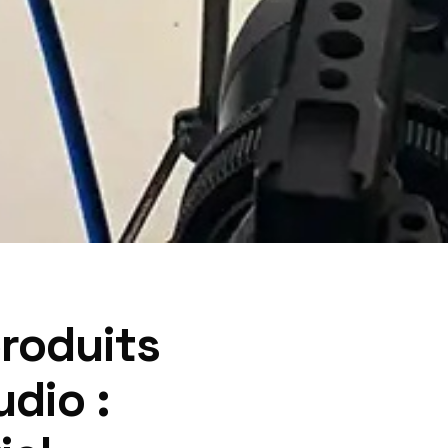
roduits
udio :