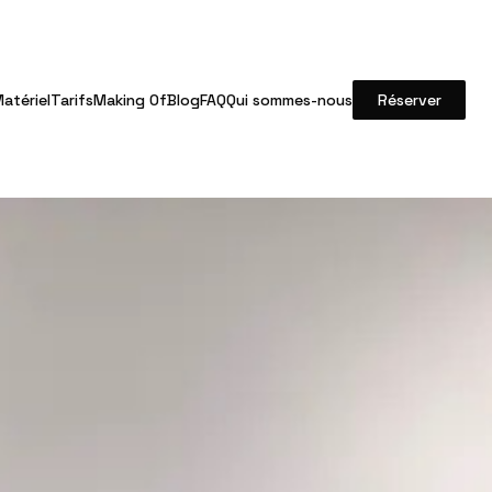
atériel
Tarifs
Making Of
Blog
FAQ
Qui sommes-nous
Réserver