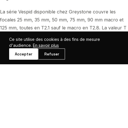
La série Vespid disponible chez Greystone couvre les
focales 25 mm, 35 mm, 50 mm, 75 mm, 90 mm macro et
125 mm, toutes en T2.1 sauf le macro en T2.8. La valeur T
(transmission) est la mesure de référence en cinéma, plus
Ce site utilise des cookies à des fins de mesure
précise que l'ouverture f/ car elle mesure la lumière
d'audience.
En savoir plus
réellement transmise à travers l'objectif plutôt que
Accepter
Refuser
l'ouverture diaphragme théorique. Un T2.1 constant sur
toute la série garantit une cohérence d'exposition parfaite
quand on change de focale en cours de production, sans
avoir à recalibrer l'exposition à chaque fois.
Le rendu des Vespid est typiquement cinéma : une légère
chaleur dans les tons, une gestion des hautes lumières
douce et progressive, un bokeh soyeux qui dégrade les
arrière-plans de façon très naturelle. Ce caractère optique